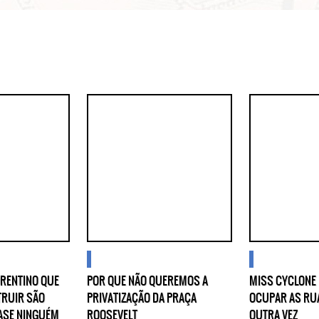
blogs
blogs
Lorem ipsum dolor sit amet, consectetur adipisicing elit. Autem assumenda labore quia nobi
praesentium distinctio, id, quibusdam est.
ORENTINO QUE
POR QUE NÃO QUEREMOS A
MISS CYCLONE 
TRUIR SÃO
PRIVATIZAÇÃO DA PRAÇA
OCUPAR AS RU
ASE NINGUÉM
ROOSEVELT
OUTRA VEZ