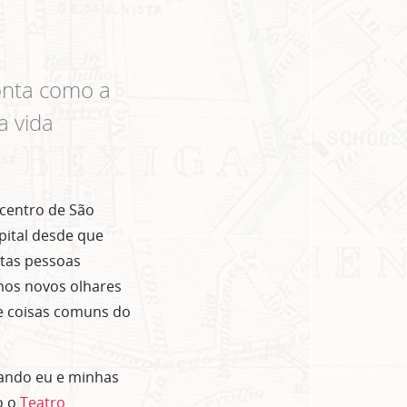
conta como a
a vida
centro de São
pital desde que
itas pessoas
mos novos olhares
e coisas comuns do
ando eu e minhas
o o
Teatro