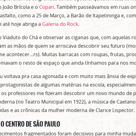
io João Brícola e o
Copan
. Também passeávamos em ruas ond
asfalto, como a 25 de Março, a Barão de Itapetininga e, co
e até hoje abriga a
Galeria do Rock
.
 Viaduto do Chá e observar as ciganas que, com aquelas r
liam as mãos de quem se arriscava descobrir seu futuro (m
e acontecer…rs). Muitas barracas com roupas, frutas, prod
tomavam o resto de espaço que ainda tínhamos para nos m
 eu voltava pra casa agoniada e com muito mais ânsia de exp
rotagonistas de algumas matérias na escola, especialment
 os professores me fizeram descobrir um novo mundo de pa
derna (no Teatro Municipal em 1922), a música de Caeta
das e as crônicas da mulher moderna de Clarice Lispector.
O CENTRO DE SÃO PAULO
ecimentos fragmentados foram decisivos para minha muda