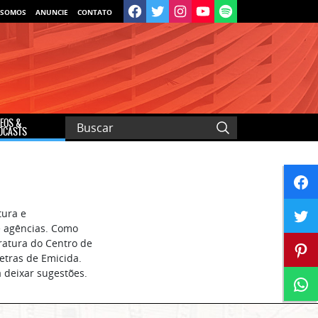
 SOMOS
ANUNCIE
CONTATO
DEOS &
DCASTS
tura e
e agências. Como
eratura do Centro de
letras de Emicida.
a deixar sugestões.