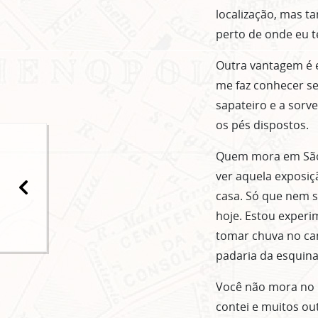
localização, mas t
perto de onde eu te
Outra vantagem é e
me faz conhecer se
sapateiro e a sorv
os pés dispostos.
Quem mora em São 
ver aquela exposiç
casa. Só que nem s
hoje. Estou exper
tomar chuva no ca
padaria da esquina
Você não mora no C
contei e muitos o