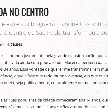
DA NO CENTRO
e estreia, a blogueira Francine Costanti 
 o Centro de São Paulo transformou a su
 em:
11/04/2018
resentando justamente pela grande transformação que o 
minha vida ainda com pouca idade. Morei na periferia da ca
atos 34 anos. Essa vontade de querer me transformar em mu
cência, aquela fase que todo mundo vivencia, em que cria
 rodeia, seja politicamente, culturalmente ou mesmo sobr
elas ruas populares da cidade começaram aos 14 anos, qu
 explorávamos as grandes construções arquitetônicas, com