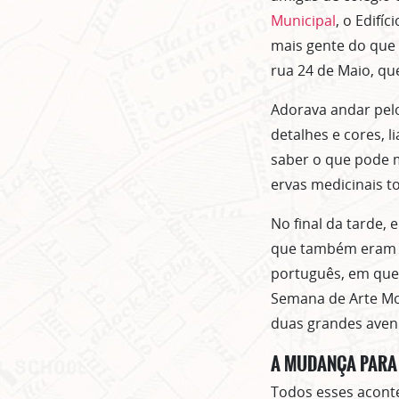
Municipal
, o Edifíc
mais gente do que 
rua 24 de Maio, qu
Adorava andar pelo
detalhes e cores, 
saber o que pode m
ervas medicinais 
No final da tarde,
que também eram p
português, em que
Semana de Arte Mo
duas grandes aveni
A MUDANÇA PARA 
Todos esses acont