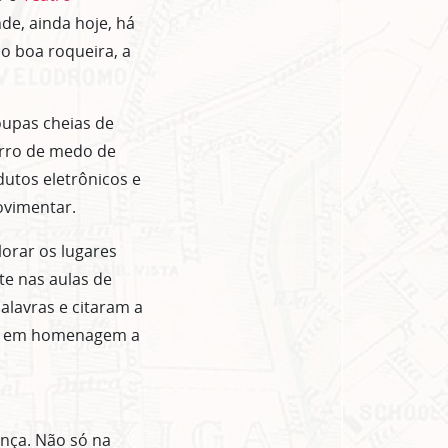
e, ainda hoje, há
mo boa roqueira, a
oupas cheias de
orro de medo de
utos eletrônicos e
ovimentar.
lorar os lugares
e nas aulas de
lavras e citaram a
no em homenagem a
nça. Não só na