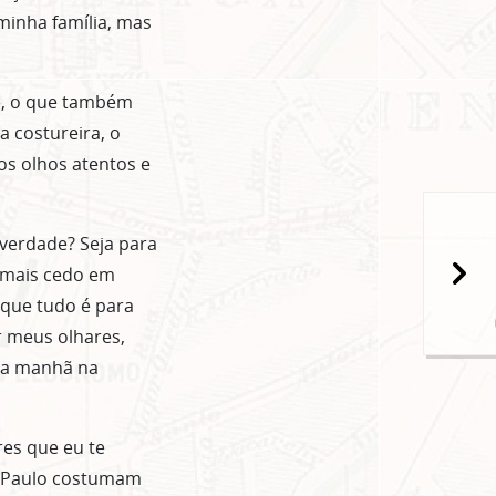
minha família, mas
é, o que também
 costureira, o
os olhos atentos e
verdade? Seja para
 mais cedo em
popup
 que tudo é para
r meus olhares,
da manhã na
res que eu te
o Paulo costumam