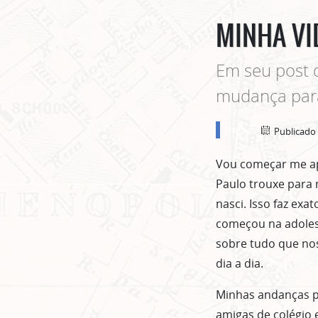
MINHA VI
Em seu post d
mudança para
blogs
Publicado
Vou começar me ap
Paulo trouxe para 
nasci. Isso faz ex
começou na adoles
sobre tudo que nos
dia a dia.
Minhas andanças p
amigas de colégio