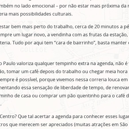
ambém no lado emocional – por não estar mais próxima da 
ria mais possibilidades culturais.
star bem mais perto do trabalho, cerca de 20 minutos a p
ASSINE GRATUITAMENTE NOSSA
mpre um lugar novo, a vendinha com as frutas da estação, a
NEWSLETTER!
eteria. Tudo por aqui tem “cara de bairrinho”, basta manter 
Clique no botão abaixo para receber notícias sobre o centro de São Paulo no seu
email.
Paulo valoriza qualquer tempinho extra na agenda, não é 
CLIQUE AQUI
ão, tomar um café depois do trabalho ou chegar meia hora
não mostrar mais esse 
empre é possível, porque vivemos nessa correria louca em
imentando essa sensação de liberdade de tempo, de renova
minho de casa ou comprar um pão quentinho para o café 
.
entro? Que tal acertar a agenda para conhecer esses luga
utros que merecem ser apreciados (muitas atrações em Sã