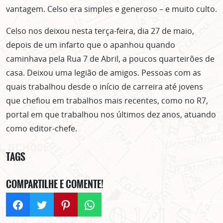
vantagem. Celso era simples e generoso – e muito culto.
Celso nos deixou nesta terça-feira, dia 27 de maio,
depois de um infarto que o apanhou quando
caminhava pela Rua 7 de Abril, a poucos quarteirões de
casa. Deixou uma legião de amigos. Pessoas com as
quais trabalhou desde o início de carreira até jovens
que chefiou em trabalhos mais recentes, como no R7,
portal em que trabalhou nos últimos dez anos, atuando
como editor-chefe.
ASSINE GRATUITAMENTE
NOSSA NEWSLETTER!
TAGS
Clique no botão abaixo para receber notícias sobre o
centro de São Paulo no seu email.
COMPARTILHE E COMENTE!
CLIQUE AQUI
não mostrar mais esse popup