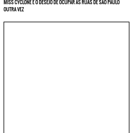
MISS CYCLONE E O DESEJO DE OCUPAR AS RUAS DE SÃO PAULO
OUTRA VEZ
Lorem ipsum dolor sit amet, consectetur adipisicing elit. Autem assumenda
labore quia nobis nihil tempora praesentium distinctio, id, quibusdam est.