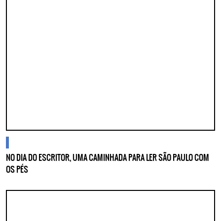
Lorem ipsum dolor sit amet, consectetur adipisicing elit. Autem assumenda
labore quia nobis nihil tempora praesentium distinctio, id, quibusdam est.
blogs
NO DIA DO ESCRITOR, UMA CAMINHADA PARA LER SÃO PAULO COM
OS PÉS