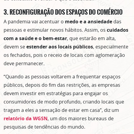
Clique no botão abaixo para receber notícias sobre o
centro de São Paulo no seu email.
3. RECONFIGURAÇÃO DOS ESPAÇOS DO COMÉRCIO
CLIQUE AQUI
A pandemia vai acentuar o
medo e a ansiedade
das
não mostrar mais esse popup
pessoas e estimular novos hábitos. Assim, os
cuidados
com a saúde e o bem-estar
, que estarão em alta,
devem se
estender aos locais públicos
, especialmente
os fechados, pois o receio de locais com aglomeração
deve permanecer.
“Quando as pessoas voltarem a frequentar espaços
públicos, depois do fim das restrições, as empresas
devem investir em estratégias para engajar os
consumidores de modo profundo, criando locais que
tragam a eles a sensação de estar em casa”, diz um
relatório da WGSN
, um dos maiores bureaus de
pesquisas de tendências do mundo.