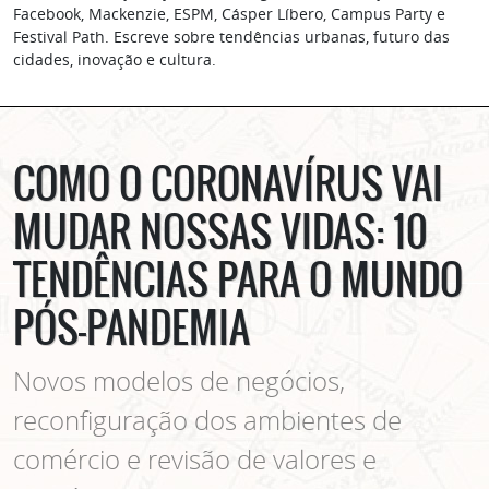
Facebook, Mackenzie, ESPM, Cásper Líbero, Campus Party e
Festival Path. Escreve sobre tendências urbanas, futuro das
cidades, inovação e cultura.
COMO O CORONAVÍRUS VAI
MUDAR NOSSAS VIDAS: 10
TENDÊNCIAS PARA O MUNDO
PÓS-PANDEMIA
Novos modelos de negócios,
reconfiguração dos ambientes de
comércio e revisão de valores e