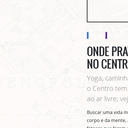
cidades
imagens
ONDE PRA
NO CENTR
Yoga, caminha
o Centro tem 
ao ar livre; ve
Buscar uma vida ma
corpo e da mente, 