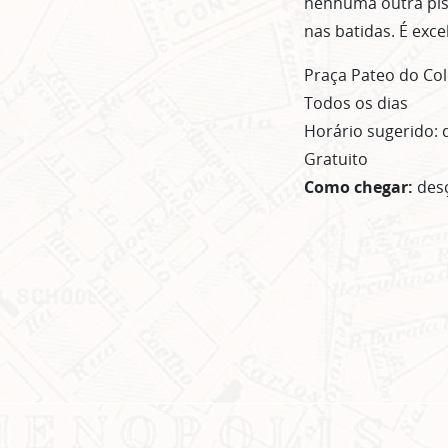
nenhuma outra pist
nas batidas. É exc
Praça Pateo do Colé
Todos os dias
Horário sugerido: 
Gratuito
Como chegar:
des