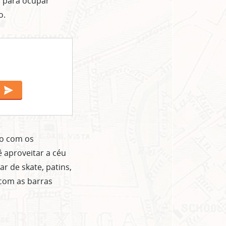
, para ocupar
o.
ão com os
ê aproveitar a céu
r de skate, patins,
r com as barras