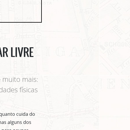
AR LIVRE
e muito mais:
ades físicas
nquanto cuida do
enas alguns dos