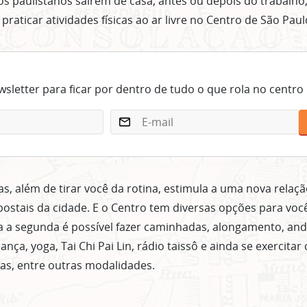
os paulistanos saírem de casa, antes ou depois do trabalho
praticar atividades físicas ao ar livre no Centro de São Paul
sletter para ficar por dentro de tudo o que rola no centro
as, além de tirar você da rotina, estimula a uma nova relaç
 postais da cidade. E o Centro tem diversas opções para voc
 a segunda é possível fazer caminhadas, alongamento, anda
dança, yoga, Tai Chi Pai Lin, rádio taissô e ainda se exercita
as, entre outras modalidades.