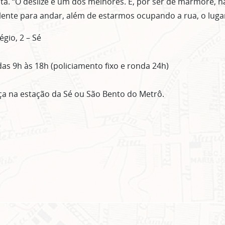
a. “O deslize é um dos melhores. E, por ser de mármore, n
elente para andar, além de estarmos ocupando a rua, o lugar
gio, 2 – Sé
das 9h às 18h (policiamento fixo e ronda 24h)
ça na estação da Sé ou São Bento do Metrô.