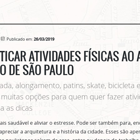
Publicado em:
26/03/2019
TICAR ATIVIDADES FÍSICAS AO 
O DE SÃO PAULO
da, alongamento, patins, skate, bicicleta 
muitas opções para quem quer fazer ativid
ja as dicas
is saudável e aliviar o estresse. Pode ser também para, e
apreciar a arquitetura e a história da cidade. Esses são ap