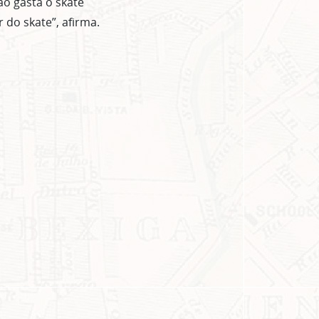
ão gasta o skate
 do skate”, afirma.