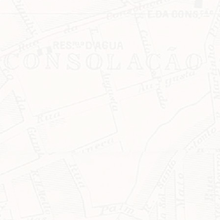
Clique no botão abaixo para receber notícias sobre o centro de São Paulo no seu
email.
CLIQUE AQUI
não mostrar mais esse 