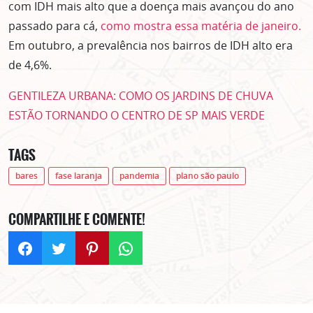
com IDH mais alto que a doença mais avançou do ano
ASSINE GRATUITAMENTE
passado para cá,
como mostra essa matéria de janeiro.
NOSSA NEWSLETTER!
Em outubro, a prevalência nos bairros de IDH alto era
Clique no botão abaixo para receber notícias sobre o
de 4,6%.
centro de São Paulo no seu email.
CLIQUE AQUI
GENTILEZA URBANA: COMO OS JARDINS DE CHUVA
não mostrar mais esse popup
ESTÃO TORNANDO O CENTRO DE SP MAIS VERDE
TAGS
bares
fase laranja
pandemia
plano são paulo
COMPARTILHE E COMENTE!