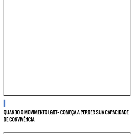
cidades
QUANDO O MOVIMENTO LGBT+ COMEÇA A PERDER SUA CAPACIDADE
DE CONVIVÊNCIA
Lorem ipsum dolor sit amet, consectetur adipisicing elit. Autem assumenda
labore quia nobis nihil tempora praesentium distinctio, id, quibusdam est.