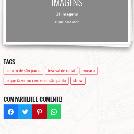
IMAGENS
21 imagens
clique para abrir
TAGS
centro de são paulo
festival de natal
música
o que fazer no centro de são paulo
show
COMPARTILHE E COMENTE!