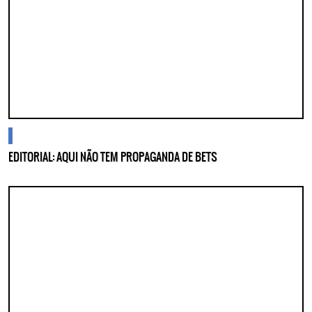
ASSINE GRATUITAMENTE
NOSSA NEWSLETTER!
Clique no botão abaixo para receber notícias sobre o
centro de São Paulo no seu email.
CLIQUE AQUI
não mostrar mais esse popup
cidades
EDITORIAL: AQUI NÃO TEM PROPAGANDA DE BETS