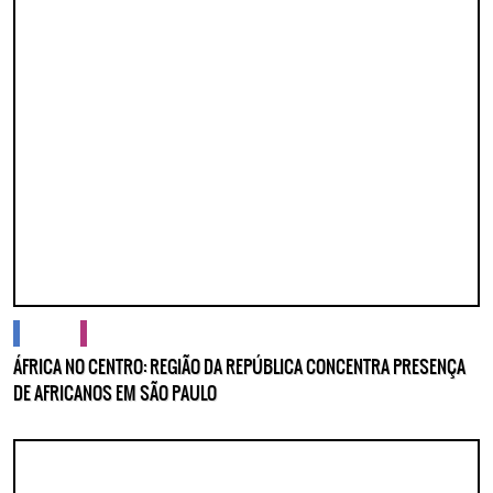
Lorem ipsum dolor sit amet, consectetur adipisicing elit. Autem assumend
labore quia nobis nihil tempora praesentium distinctio, id, quibusdam est.
cidades
cultura
ÁFRICA NO CENTRO: REGIÃO DA REPÚBLICA CONCENTRA PRESENÇA
DE AFRICANOS EM SÃO PAULO