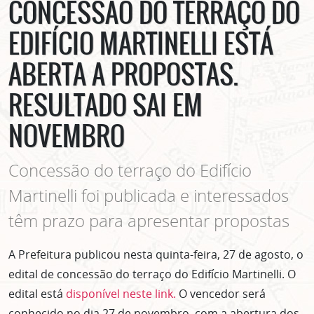
CONCESSÃO DO TERRAÇO DO
EDIFÍCIO MARTINELLI ESTÁ
ABERTA A PROPOSTAS.
RESULTADO SAI EM
NOVEMBRO
Concessão do terraço do Edifício
Martinelli foi publicada e interessados
têm prazo para apresentar propostas
A Prefeitura publicou nesta quinta-feira, 27 de agosto, o
edital de concessão do terraço do Edifício Martinelli. O
edital está
disponível neste link.
O vencedor será
conhecido no dia 27 de novembro, com a abertura dos