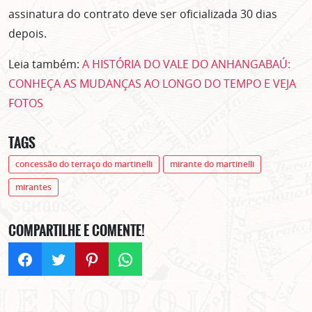
assinatura do contrato deve ser oficializada 30 dias
depois.
Leia também:
A HISTÓRIA DO VALE DO ANHANGABAÚ:
CONHEÇA AS MUDANÇAS AO LONGO DO TEMPO E VEJA
FOTOS
TAGS
concessão do terraço do martinelli
mirante do martinelli
ASSINE GRATUITAMENTE
mirantes
NOSSA NEWSLETTER!
Clique no botão abaixo para receber notícias sobre o
COMPARTILHE E COMENTE!
centro de São Paulo no seu email.
CLIQUE AQUI
não mostrar mais esse popup