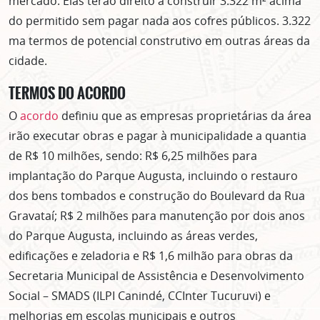
mercado. Elas terão direito a construir 3.322 m² acima
do permitido sem pagar nada aos cofres públicos. 3.322
ma termos de potencial construtivo em outras áreas da
cidade.
TERMOS DO ACORDO
O
acordo
definiu que as empresas proprietárias da área
irão executar obras e pagar à municipalidade a quantia
de R$ 10 milhões, sendo: R$ 6,25 milhões para
implantação do Parque Augusta, incluindo o restauro
dos bens tombados e construção do Boulevard da Rua
Gravataí; R$ 2 milhões para manutenção por dois anos
do Parque Augusta, incluindo as áreas verdes,
edificações e zeladoria e R$ 1,6 milhão para obras da
Secretaria Municipal de Assistência e Desenvolvimento
Social – SMADS (ILPI Canindé, CCInter Tucuruvi) e
melhorias em escolas municipais e outros