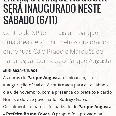
SERÁ INAUGURADO NESTE
SÁBADO (6/11)
Centro de SP tem mais um parque:
uma área de 23 mil metros quadrados
entre ruas Caio Prado e Marquês de
Paranaguá. Conheça o Parque Augusta
ATUALIZAÇÃO: 5/11/2021
As obras do
Parque Augusta
terminaram, e a
inauguração oficial está confirmada para este sábado,
dia 6 de novembro, com a presença do prefeito Ricardo
Nunes e do vice-governador Rodrigo Garcia.
Oficialmente, o parque foi batizado de
Parque Augusta
– Prefeito Bruno Covas
. O projeto foi aprovado na