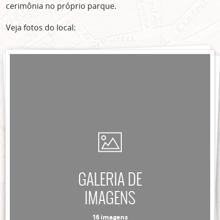
cerimônia no próprio parque.
Veja fotos do local:
ASSINE GRATUITAMENTE
NOSSA NEWSLETTER!
Clique no botão abaixo para receber notícias sobre o
centro de São Paulo no seu email.
CLIQUE AQUI
não mostrar mais esse popup
GALERIA DE
IMAGENS
16 imagens