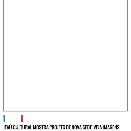
Lorem ipsum dolor sit amet, consectetur adipisicing elit. Autem assumenda
labore quia nobis nihil tempora praesentium distinctio, id, quibusdam est.
cidades
cultura
ITAÚ CULTURAL MOSTRA PROJETO DE NOVA SEDE. VEJA IMAGENS