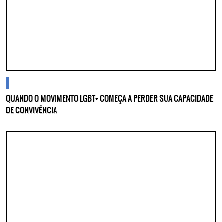
Lorem ipsum dolor sit amet, consectetur adipisicing elit. Autem assumenda
labore quia nobis nihil tempora praesentium distinctio, id, quibusdam est.
cidades
QUANDO O MOVIMENTO LGBT+ COMEÇA A PERDER SUA CAPACIDADE
DE CONVIVÊNCIA