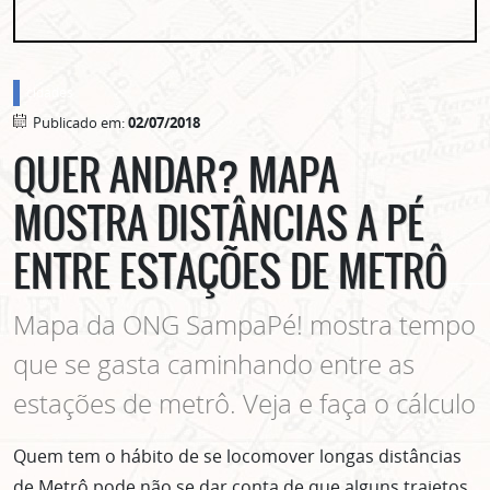
cidades
Publicado em:
02/07/2018
QUER ANDAR? MAPA
MOSTRA DISTÂNCIAS A PÉ
ENTRE ESTAÇÕES DE METRÔ
Mapa da ONG SampaPé! mostra tempo
que se gasta caminhando entre as
estações de metrô. Veja e faça o cálculo
Quem tem o hábito de se locomover longas distâncias
de Metrô pode não se dar conta de que alguns trajetos