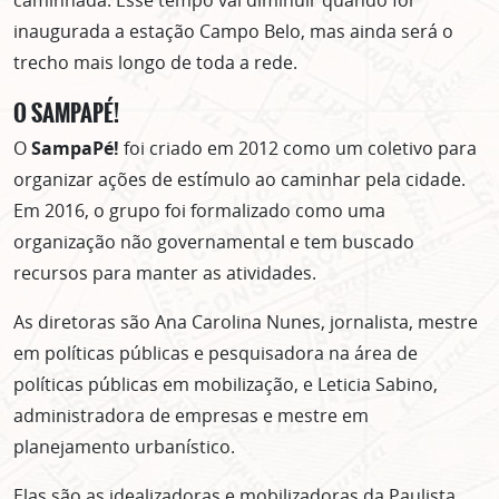
caminhada. Esse tempo vai diminuir quando for
inaugurada a estação Campo Belo, mas ainda será o
trecho mais longo de toda a rede.
O SAMPAPÉ!
O
SampaPé!
foi criado em 2012 como um coletivo para
organizar ações de estímulo ao caminhar pela cidade.
Em 2016, o grupo foi formalizado como uma
organização não governamental e tem buscado
recursos para manter as atividades.
As diretoras são Ana Carolina Nunes, jornalista, mestre
em políticas públicas e pesquisadora na área de
políticas públicas em mobilização, e Leticia Sabino,
ASSINE GRATUITAMENTE
administradora de empresas e mestre em
planejamento urbanístico.
NOSSA NEWSLETTER!
Clique no botão abaixo para receber notícias sobre o
Elas são as idealizadoras e mobilizadoras da Paulista