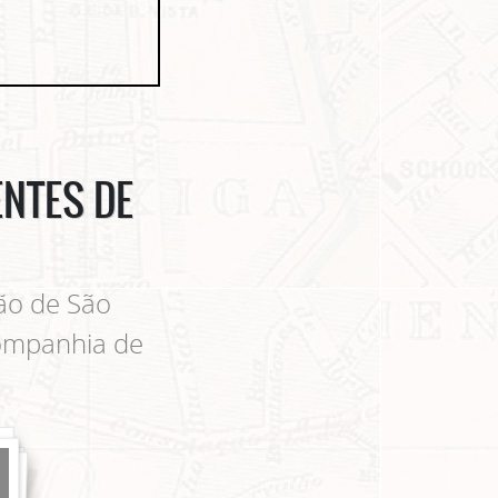
ENTES DE
ção de São
companhia de