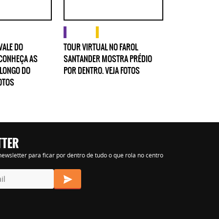
gens
imagens
o que fazer
VALE DO
TOUR VIRTUAL NO FAROL
CONHEÇA AS
SANTANDER MOSTRA PRÉDIO
LONGO DO
POR DENTRO. VEJA FOTOS
FOTOS
s nihil tempora
TTER
ewsletter para ficar por dentro de tudo o que rola no centro