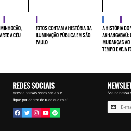
ra
imagens
imagens
cidades
ima
: MINHOCÃO,
FOTOS CONTAM A HISTÓRIA DA
A HISTÓRIA DO 
 ARTE A CÉU
ILUMINAÇÃO PÚBLICA EM SÃO
ANHANGABAÚ: 
PAULO
MUDANÇAS AO 
TEMPO E VEJA 
Lorem ipsum dolor sit amet, consectetur adipisicing elit. Autem assumenda labore quia nobi
praesentium distinctio, id, quibusdam est.
REDES SOCIAIS
NEWSLE
Acesse nossas redes sociais e
Assine nossa n
fique por dentro de tudo que rola!