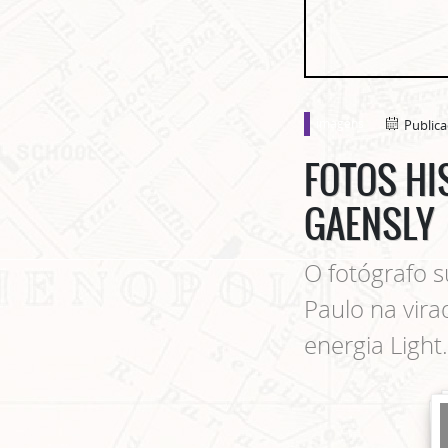
imagens
Public
FOTOS HI
GAENSLY
O fotógrafo s
Paulo na vir
energia Light.