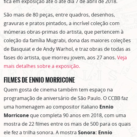
ASSINE GRATUITAMENTE
fica em exposição até o até dia 7 de abril de 2018.
NOSSA NEWSLETTER!
São mais de 80 peças, entre quadros, desenhos,
Clique no botão abaixo para receber notícias sobre o
gravuras e pratos pintados, a incrível coleção com
centro de São Paulo no seu email.
inúmeras obras-primas do artista, que pertencem à
CLIQUE AQUI
coleção da família Mugrabi, dona das maiores coleções
não mostrar mais esse popup
de Basquiat e de Andy Warhol, e traz obras de todas as
fases do artista, que morreu jovem, aos 27 anos.
Veja
mais detalhes sobre a exposição.
FILMES DE ENNIO MORRICONE
Quem gosta de cinema também tem espaço na
programação de aniversário de São Paulo. O CCBB faz
uma homenagem ao compositor italiano
Ennio
Morricone
que completa 90 anos em 2018, com uma
mostra de 22 filmes entre os mais de 500 para os quais
ele fez a trilha sonora. A mostra
Sonora: Ennio