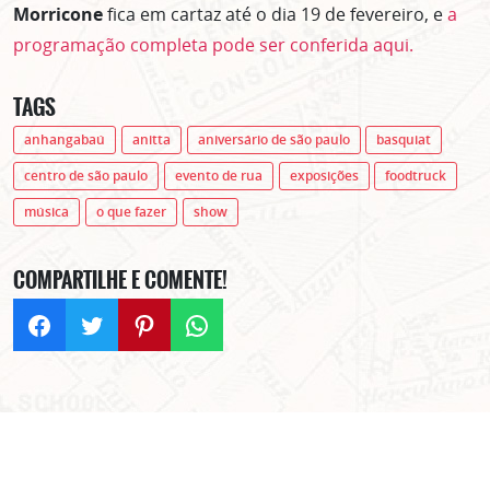
Morricone
fica em cartaz até o dia 19 de fevereiro, e
a
programação completa pode ser conferida aqui.
TAGS
anhangabaú
anitta
aniversário de são paulo
basquiat
centro de são paulo
evento de rua
exposições
foodtruck
música
o que fazer
show
COMPARTILHE E COMENTE!