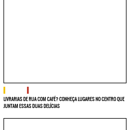
Lorem ipsum dolor sit amet, consectetur adipisicing elit. Autem assumenda
labore quia nobis nihil tempora praesentium distinctio, id, quibusdam est.
o que fazer
onde comer e beber
LIVRARIAS DE RUA COM CAFÉ? CONHEÇA LUGARES NO CENTRO QUE
JUNTAM ESSAS DUAS DELÍCIAS