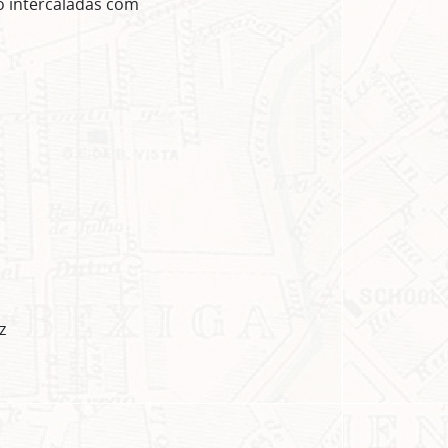
o intercaladas com
z