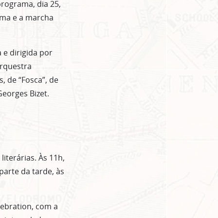
programa, dia 25,
ema e a marcha
 e dirigida por
Orquestra
, de “Fosca”, de
Georges Bizet.
iterárias. Às 11h,
arte da tarde, às
ebration, com a