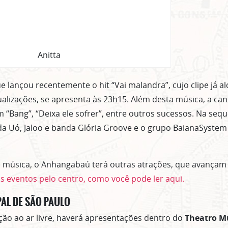
Clique no botão abaixo para receber notícias sobre o centro de São Paulo no seu
email.
CLIQUE AQUI
não mostrar mais esse 
Anitta
ue lançou recentemente o hit “Vai malandra”, cujo clipe já 
ualizações, se apresenta às 23h15. Além desta música, a ca
“Bang”, “Deixa ele sofrer”, entre outros sucessos. Na sequ
a Uó, Jaloo e banda Glória Groove e o grupo BaianaSystem
 música, o Anhangabaú terá outras atrações, que avança
s eventos pelo centro, como você pode ler aqui.
AL DE SÃO PAULO
ão ao ar livre, haverá apresentações dentro do
Theatro Mu