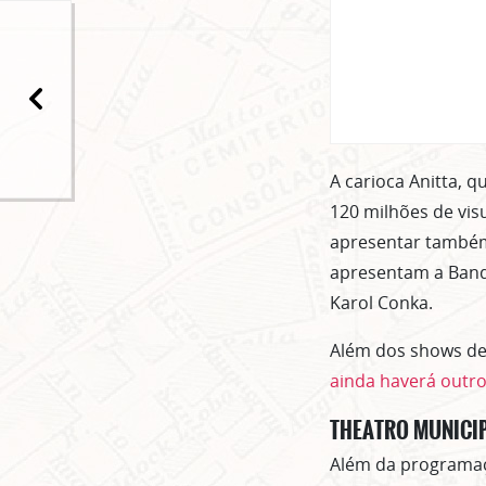
A carioca Anitta, q
120 milhões de vis
apresentar também 
apresentam a Band
Karol Conka.
Além dos shows de
ainda haverá outro
THEATRO MUNICIP
Além da programaç