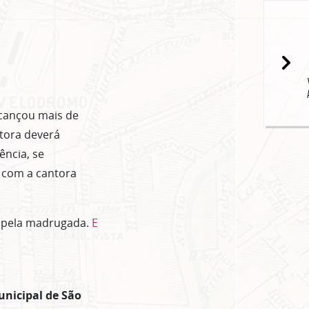
popup
alcançou mais de
ntora deverá
ência, se
 com a cantora
m pela madrugada.
E
nicipal de São