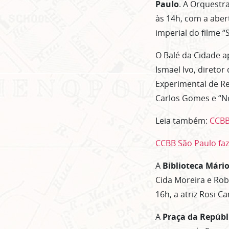
Paulo
. A Orquestr
às 14h, com a abe
imperial do filme 
O Balé da Cidade ap
Ismael Ivo, diretor
Experimental de Re
Carlos Gomes e “No
Leia também:
CCBB
CCBB São Paulo faz
A
Biblioteca Mári
Cida Moreira e Rob
16h, a atriz Rosi 
A
Praça da Repúbl