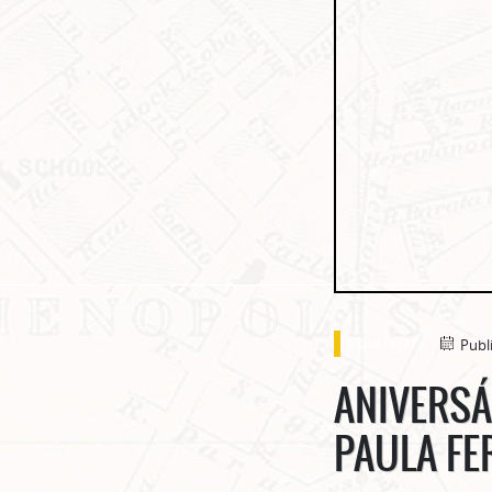
o que fazer
Publ
ANIVERSÁ
PAULA F