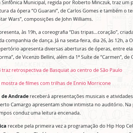
a Sinfônica Municipal, regida por Roberto Minczuk, traz um 
rtura da ópera “O Guarani”, de Carlos Gomes e também o t
“Star Wars”, composições de John Williams.
resenta, às 19h, a coreografia “Das tripas…coração”, criada
 da companhia de dança. Já na sexta-feira, dia 26, às 12h, a 
pertório apresenta diversas aberturas de óperas, entre elas
rma”, de Vicenzo Bellini, além da 1ª Suíte de “Carmen”, de 
 traz retrospectiva de Basquiat ao centro de São Paulo
 mostra de filmes com trilhas de Ennio Morricone
o de Andrade
receberá apresentações musicais e atividades l
erto Camargo apresentam show intimista no auditório. Na p
Campos conduz uma leitura encenada.
ica
recebe pela primeira vez a programação do Hip Hop Cel