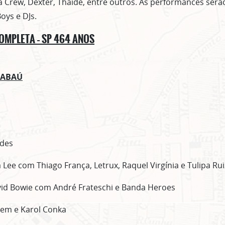
Crew, Dexter, Thaíde, entre outros. As performances serã
oys e DJs.
MPLETA – SP 464 ANOS
GABAÚ
ndes
a Lee com Thiago França, Letrux, Raquel Virgínia e Tulipa Rui
vid Bowie com André Frateschi e Banda Heroes
tem e Karol Conka