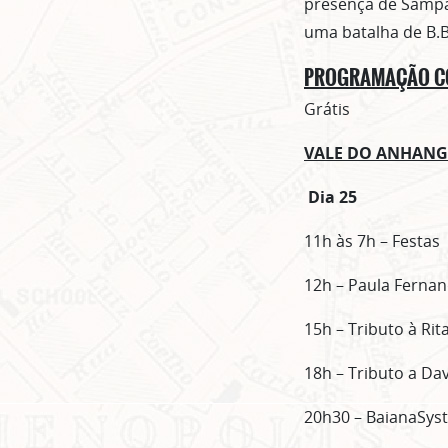
presença de Sampa 
uma batalha de B.B
PROGRAMAÇÃO CO
Grátis
VALE DO ANHAN
Dia 25
11h às 7h – Festas
12h – Paula Ferna
15h – Tributo à Rit
18h – Tributo a Da
20h30 – BaianaSys