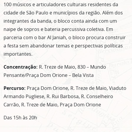
ASSINE GRATUITAMENTE
100 músicos e articuladores culturais residentes da
cidade de São Paulo e municípios da região. Além dos
NOSSA NEWSLETTER!
integrantes da banda, o bloco conta ainda com um
Clique no botão abaixo para receber notícias sobre o
naipe de sopros e bateria percussiva coletiva. Em
centro de São Paulo no seu email.
parceria com o bar Al Janiah, o bloco procura construir
CLIQUE AQUI
a festa sem abandonar temas e perspectivas políticas
não mostrar mais esse popup
importantes.
Concentração:
R. Treze de Maio, 830 – Mundo
Pensante/Praça Dom Orione – Bela Vista
Percurso:
Praça Dom Orione, R. Treze de Maio, Viaduto
Armando Pugliese, R. Rui Barbosa, R. Conselheiro
Carrão, R. Treze de Maio, Praça Dom Orione
Das 15h às 20h