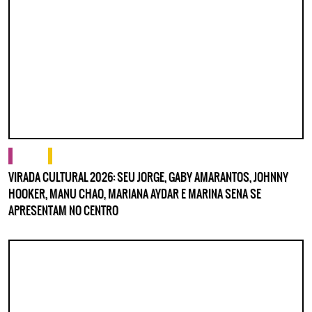
cultura
o que fazer
VIRADA CULTURAL 2026: SEU JORGE, GABY AMARANTOS, JOHNNY
HOOKER, MANU CHAO, MARIANA AYDAR E MARINA SENA SE
APRESENTAM NO CENTRO
Lorem ipsum dolor sit amet, consectetur adipisicing elit. Autem assumenda
labore quia nobis nihil tempora praesentium distinctio, id, quibusdam est.