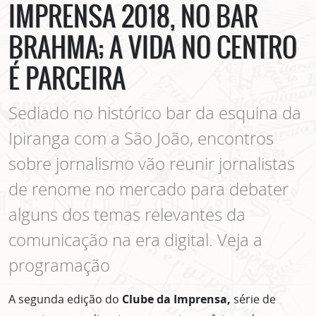
IMPRENSA 2018, NO BAR
BRAHMA; A VIDA NO CENTRO
É PARCEIRA
Sediado no histórico bar da esquina da
Ipiranga com a São João, encontros
sobre jornalismo vão reunir jornalistas
de renome no mercado para debater
alguns dos temas relevantes da
comunicação na era digital. Veja a
programação
A segunda edição do
Clube da Imprensa,
série de