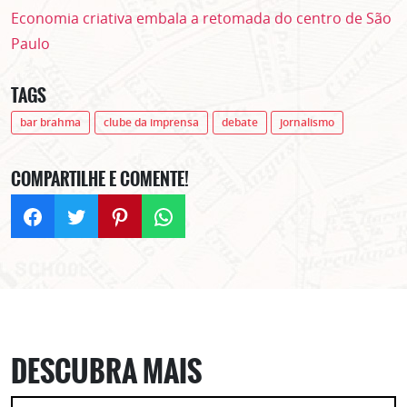
Economia criativa embala a retomada do centro de São
Paulo
TAGS
bar brahma
clube da imprensa
debate
jornalismo
ASSINE GRATUITAMENTE
COMPARTILHE E COMENTE!
NOSSA NEWSLETTER!
Clique no botão abaixo para receber notícias sobre o
centro de São Paulo no seu email.
CLIQUE AQUI
não mostrar mais esse popup
DESCUBRA MAIS