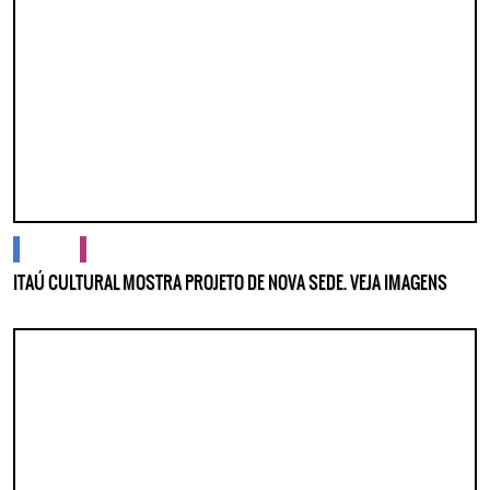
cidades
cultura
ITAÚ CULTURAL MOSTRA PROJETO DE NOVA SEDE. VEJA IMAGENS
Lorem ipsum dolor sit amet, consectetur adipisicing elit. Autem assumenda
labore quia nobis nihil tempora praesentium distinctio, id, quibusdam est.