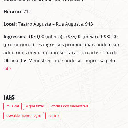
Horário:
21h
Local:
Teatro Augusta – Rua Augusta, 943
ASSINE GRATUITAMENTE
NOSSA NEWSLETTER!
Ingressos:
R$70,00 (inteira), R$35,00 (meia) e R$30,00
(promocional). Os ingressos promocionais podem ser
Clique no botão abaixo para receber notícias sobre o
centro de São Paulo no seu email.
adquiridos mediante apresentação da carteirinha da
CLIQUE AQUI
Oficina dos Menestréis, que pode ser impressa pelo
não mostrar mais esse popup
site.
TAGS
musical
o que fazer
oficina dos menestréis
oswaldo montenegro
teatro