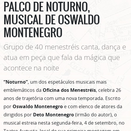
PALCO DE NOTURNO,
MUSICAL DE OSWALDO
MONTENEGRO
Grupo de 40 menestréis canta, dança e
atua em peça que fala da mágica que
acontece na noite
“Noturno”
, um dos espetáculos musicais mais
emblemáticos da
Oficina dos Menestréis
, celebra 26
anos de trajetória com uma nova temporada. Escrito
por
Oswaldo Montenegro
e com elenco de atores da
dirigidos por
Deto Montenegro
(irmão do autor), o
musical estreia nesta segunda-feira, 4 de setembro, no
Teatro Augusta, local de sua primeira montagem em