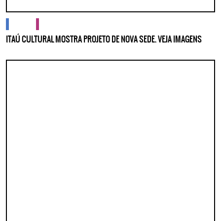
cidades
cultura
ITAÚ CULTURAL MOSTRA PROJETO DE NOVA SEDE. VEJA IMAGENS
Lorem ipsum dolor sit amet, consectetur adipisicing elit. Autem assumenda
labore quia nobis nihil tempora praesentium distinctio, id, quibusdam est.