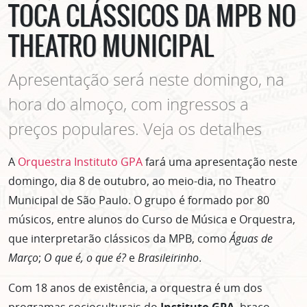
TOCA CLÁSSICOS DA MPB NO
THEATRO MUNICIPAL
Apresentação será neste domingo, na
hora do almoço, com ingressos a
preços populares. Veja os detalhes
A
Orquestra Instituto GPA
fará uma apresentação neste
domingo, dia 8 de outubro, ao meio-dia, no Theatro
Municipal de São Paulo. O grupo é formado por 80
músicos, entre alunos do Curso de Música e Orquestra,
que interpretarão clássicos da MPB, como
Águas de
Março
;
O que é, o que é?
e
Brasileirinho
.
Com 18 anos de existência, a orquestra é um dos
programas socioculturais do
Instituto GPA
, braço