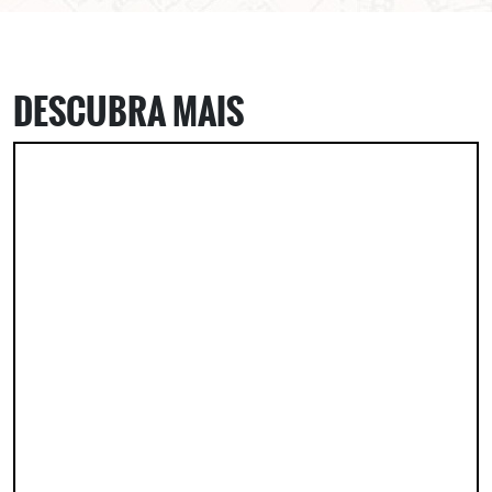
DESCUBRA MAIS
ASSINE GRATUITAMENTE
NOSSA NEWSLETTER!
Clique no botão abaixo para receber notícias sobre o
centro de São Paulo no seu email.
CLIQUE AQUI
não mostrar mais esse popup