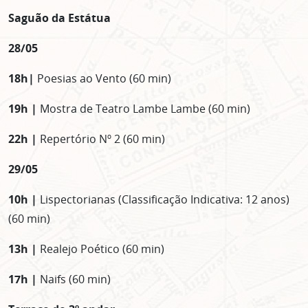
Clique no botão abaixo para receber notícias sobre o
centro de São Paulo no seu email.
Saguão da Estátua
CLIQUE AQUI
28/05
não mostrar mais esse popup
18h|
Poesias ao Vento (60 min)
19h |
Mostra de Teatro Lambe Lambe (60 min)
22h |
Repertório Nº 2 (60 min)
29/05
10h |
Lispectorianas (Classificação Indicativa: 12 anos)
(60 min)
13h |
Realejo Poético (60 min)
17h |
Naifs (60 min)