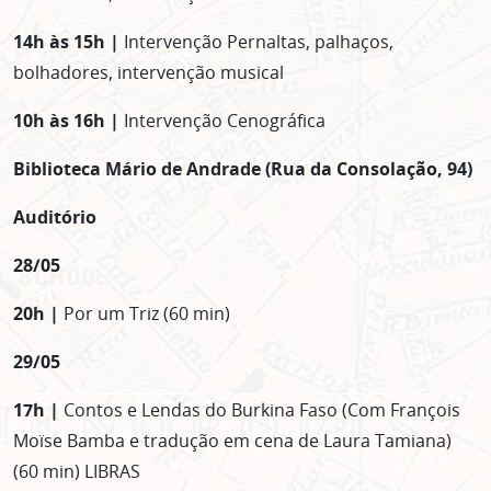
14h às 15h |
Intervenção Pernaltas, palhaços,
bolhadores, intervenção musical
10h às 16h |
Intervenção Cenográfica
Biblioteca Mário de Andrade (Rua da Consolação, 94)
Auditório
28/05
20h |
Por um Triz (60 min)
29/05
17h |
Contos e Lendas do Burkina Faso (Com François
ASSINE GRATUITAMENTE
Moïse Bamba e tradução em cena de Laura Tamiana)
NOSSA NEWSLETTER!
(60 min) LIBRAS