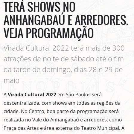
TERÁ SHOWS NO
ANHANGABAÚ E ARREDORES.
VEJA PROGRAMAÇÃO
Virada Cultural 2022 terá mais de 300
atrações da noite de sábado até o fim
da tarde de domingo, dias 28 e 29 de
maio
A
Virada Cultural 2022
em São Paulos será
descentralizada, com shows em todas as regiões da
cidade. No Centro, boa parte da programação será
realizada no Vale do Anhangabaú e arredores, como
Praça das Artes e área externa do Teatro Municipal. A