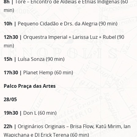
8h |
Toré – Encontro de Aldeias e Etnias Indígenas (60
min)
10h |
Pequeno Cidadão e Drs. da Alegria (90 min)
12h30 |
Orquestra Imperial + Larissa Luz + Rubel (90
min)
15h |
Luísa Sonza (90 min)
17h30 |
Planet Hemp (60 min)
Palco Praça das Artes
28/05
19h30 |
Don L (60 min)
22h |
Originários Originais – Brisa Flow, Katú Mirim, Ian
Wapichana e DJ Erick Terena (60 min)