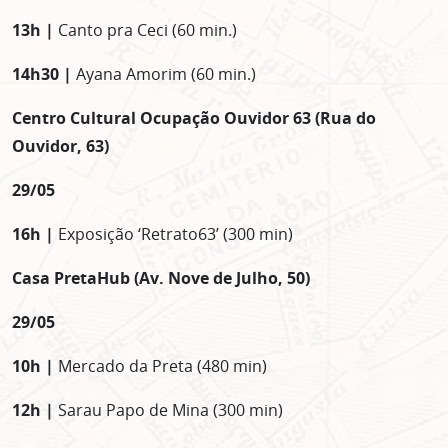
13h |
Canto pra Ceci (60 min.)
14h30 |
Ayana Amorim (60 min.)
Centro Cultural Ocupação Ouvidor 63 (Rua do
Lorem ipsum dolor sit amet, consectetur adipisicing elit. Autem assumenda
labore quia nobis nihil tempora praesentium distinctio, id, quibusdam est.
Ouvidor, 63)
29/05
16h |
Exposição ‘Retrato63’ (300 min)
Casa PretaHub (Av. Nove de Julho, 50)
29/05
10h |
Mercado da Preta (480 min)
12h |
Sarau Papo de Mina (300 min)