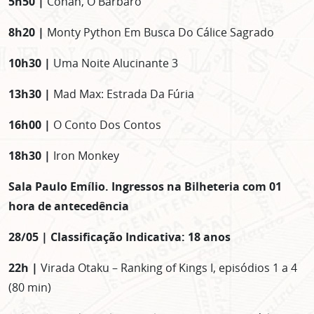
5h50 |
Conan, O Bárbaro
8h20 |
Monty Python Em Busca Do Cálice Sagrado
10h30 |
Uma Noite Alucinante 3
13h30 |
Mad Max: Estrada Da Fúria
16h00 |
O Conto Dos Contos
18h30 |
Iron Monkey
Sala Paulo Emílio. Ingressos na Bilheteria com 01
hora de antecedência
28/05 | Classificação Indicativa: 18 anos
22h |
Virada Otaku – Ranking of Kings I, episódios 1 a 4
(80 min)