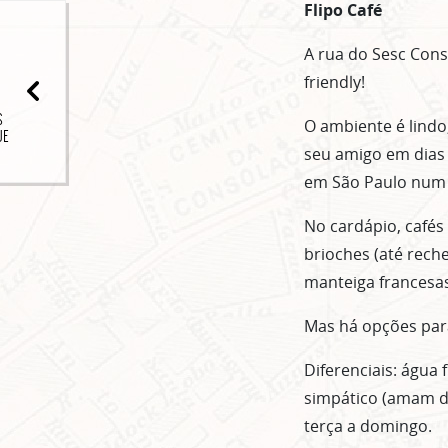
Flipo Café
A rua do Sesc Con
friendly!
S
O ambiente é lindo
UE
seu amigo em dias 
em São Paulo num
No cardápio, cafés 
brioches (até rech
manteiga francesas
Mas há opções para
Diferenciais: água
simpático (amam do
terça a domingo.