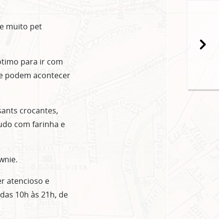
e muito pet
popup
ótimo para ir com
que podem acontecer
sants crocantes,
tudo com farinha e
wnie.
er atencioso e
das 10h às 21h, de