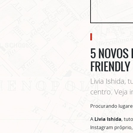
onde comer e beber
5 NOVOS 
FRIENDLY
Livia Ishida, 
centro. Veja 
Procurando lugares
A
Livia Ishida
, tut
Instagram próprio