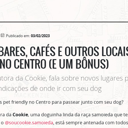
Publicado em:
03/02/2023
BARES, CAFÉS E OUTROS LOCAI
 NO CENTRO (E UM BÔNUS)
tutora da Cookie, fala sobre novos lugares p
indicações de onde ir com seu dog
 pet friendly no Centro para passear junto com seu dog?
ora da
Cookie
, uma doguinha linda da raça samoieda que t
, o
@soucookie.samoieda
, está sempre antenada com todos