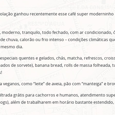
Clique no botão abaixo para receber notícias sobre o centro de São Paulo no seu
email.
solação ganhou recentemente esse café super moderninho 
CLIQUE AQUI
não mostrar mais esse 
, moderno, tranquilo, todo fechado, com ar condicionado, 
de chuva, calorão ou frio intenso – condições climáticas 
 mesmo dia.
especiais quentes e gelados, chás, matcha, refrescos, crois
eados de sorvete), banana bread, rolls de massa folheada, 
!
 veganos, como “leite” de aveia, pão com “manteiga” e bro
 filtrada grátis para cachorros e humanos, atendimento sup
gs), além de trabalharem em horário bastante estendido, 