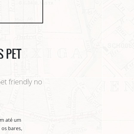
S PET
et friendly no
em até um
 os bares,