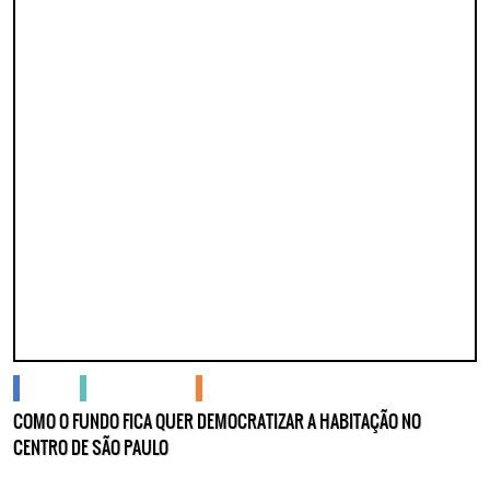
cidades
gente no centro
podcasts
COMO O FUNDO FICA QUER DEMOCRATIZAR A HABITAÇÃO NO
CENTRO DE SÃO PAULO
Lorem ipsum dolor sit amet, consectetur adipisicing elit. Autem assumend
quia nobis nihil tempora praesentium distinctio, id, quibusdam est