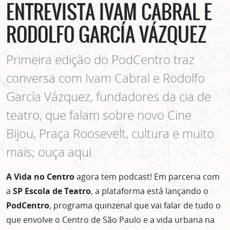
ENTREVISTA IVAM CABRAL E
RODOLFO GARCÍA VÁZQUEZ
Primeira edição do PodCentro traz
conversa com Ivam Cabral e Rodolfo
García Vázquez, fundadores da cia de
teatro, que falam sobre novo Cine
Bijou, Praça Roosevelt, cultura e muito
mais; ouça aqui
A Vida no Centro
agora tem podcast! Em parceria com
a
SP Escola de Teatro
, a plataforma está lançando o
PodCentro
, programa quinzenal que vai falar de tudo o
que envolve o Centro de São Paulo e a vida urbana na