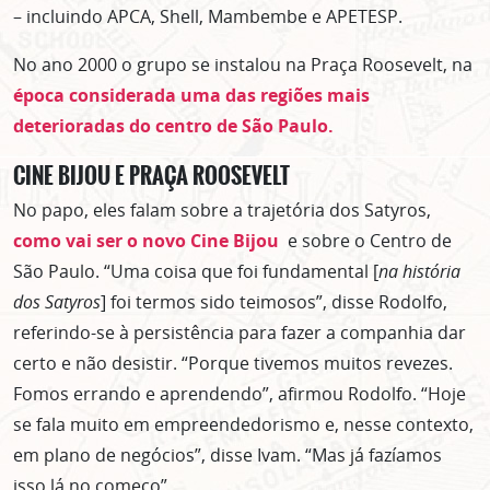
– incluindo APCA, Shell, Mambembe e APETESP.
No ano 2000 o grupo se instalou na Praça Roosevelt, na
época considerada uma das regiões mais
deterioradas do centro de São Paulo.
CINE BIJOU E PRAÇA ROOSEVELT
No papo, eles falam sobre a trajetória dos Satyros,
como vai ser o novo Cine Bijou
e sobre o Centro de
São Paulo. “Uma coisa que foi fundamental [
na história
dos Satyros
] foi termos sido teimosos”, disse Rodolfo,
referindo-se à persistência para fazer a companhia dar
certo e não desistir. “Porque tivemos muitos revezes.
Fomos errando e aprendendo”, afirmou Rodolfo. “Hoje
se fala muito em empreendedorismo e, nesse contexto,
em plano de negócios”, disse Ivam. “Mas já fazíamos
isso lá no começo”.