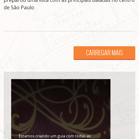
preparou uma lista com as principais baladas no centro
de São Paulo
CARREGAR MAIS
ASSINE GRATUITAMENTE
NOSSA NEWSLETTER!
Clique no botão abaixo para receber notícias sobre o
centro de São Paulo no seu email.
CLIQUE AQUI
não mostrar mais esse popup
Estamos criando um guia com todas as