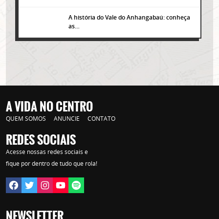
A história do Vale do Anhangabaú: conheça
as…
A VIDA NO CENTRO
QUEM SOMOS
ANUNCIE
CONTATO
REDES SOCIAIS
Lorem ipsum dolor sit amet, consectetur adipisicing elit. Autem assumenda
Acesse nossas redes sociais e
labore quia nobis nihil tempora praesentium distinctio, id, quibusdam est.
fique por dentro de tudo que rola!
NEWSLETTER