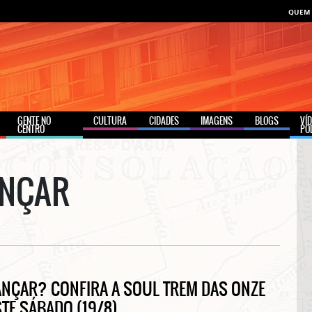
QUEM
GENTE NO
CULTURA
CIDADES
IMAGENS
BLOGS
VÍ
CENTRO
PO
ANÇAR
ANÇAR? CONFIRA A SOUL TREM DAS ONZE
STE SÁBADO (19/8)