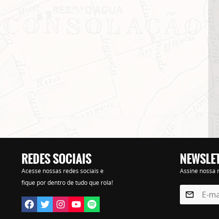
REDES SOCIAIS
NEWSLE
Lorem ipsum dolor sit amet, consectetur adipisicing elit. Autem assumenda labore quia nobi
Acesse nossas redes sociais e
Assine nossa n
praesentium distinctio, id, quibusdam est.
fique por dentro de tudo que rola!