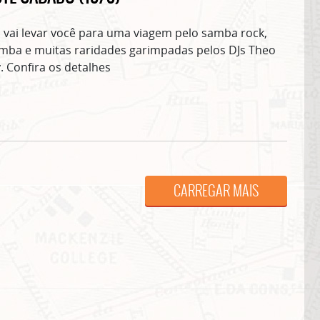
a vai levar você para uma viagem pelo samba rock,
samba e muitas raridades garimpadas pelos DJs Theo
. Confira os detalhes
ASSINE GRATUITAMENTE NOSSA
NEWSLETTER!
CARREGAR MAIS
Clique no botão abaixo para receber notícias sobre o centro de São Paulo no seu
email.
CLIQUE AQUI
não mostrar mais esse 