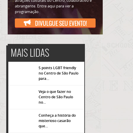
atrações culturais do Centro, colaborativo e
abrangente. Entre aqui para ver a
programação.
DIVULGUE SEU EVENTO!
MAIS LIDAS
5 points LGBT friendly
no Centro de São Paulo
para…
Veja o que fazer no
Centro de São Paulo
popup
no…
Conheça a história do
misterioso casarão
que…