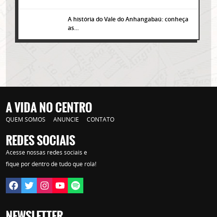
A história do Vale do Anhangabaú: conheça
as…
A VIDA NO CENTRO
QUEM SOMOS
ANUNCIE
CONTATO
REDES SOCIAIS
Lorem ipsum dolor sit amet, consectetur adipisicing elit. Autem assumenda
Acesse nossas redes sociais e
labore quia nobis nihil tempora praesentium distinctio, id, quibusdam est.
fique por dentro de tudo que rola!
NEWSLETTER