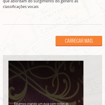
que abordam do surgimento do gênero às
classificações vocais
CARREGAR MAIS
ASSINE GRATUITAMENTE
NOSSA NEWSLETTER!
Clique no botão abaixo para receber notícias sobre o
centro de São Paulo no seu email.
CLIQUE AQUI
não mostrar mais esse popup
Estamos criando um guia com todas as