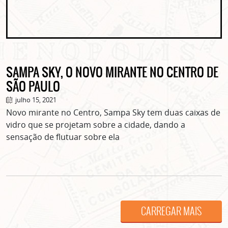
SAMPA SKY, O NOVO MIRANTE NO CENTRO DE
ASSINE GRATUITAMENTE
SÃO PAULO
NOSSA NEWSLETTER!
julho 15, 2021
Novo mirante no Centro, Sampa Sky tem duas caixas de
Clique no botão abaixo para receber notícias sobre o
vidro que se projetam sobre a cidade, dando a
centro de São Paulo no seu email.
sensação de flutuar sobre ela
CLIQUE AQUI
não mostrar mais esse popup
CARREGAR MAIS