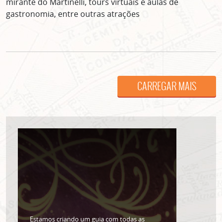
mirante do Martinelli, tours virtuais e aulas de
gastronomia, entre outras atrações
CARREGAR MAIS
ASSINE GRATUITAMENTE
NOSSA NEWSLETTER!
Clique no botão abaixo para receber notícias sobre o
centro de São Paulo no seu email.
CLIQUE AQUI
não mostrar mais esse popup
Estamos criando um guia com todas as