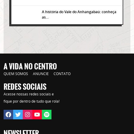
A história do Vale do Anhangabaú: conheça
as…
A VIDA NO CENTRO
QUEM SOMOS
ANUNCIE
CONTATO
REDES SOCIAIS
Lorem ipsum dolor sit amet, consectetur adipisicing elit. Autem assumenda
Acesse nossas redes sociais e
labore quia nobis nihil tempora praesentium distinctio, id, quibusdam est.
fique por dentro de tudo que rola!
NEWSLETTER