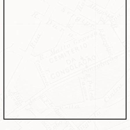
Lorem ipsum dolor sit amet, consectetur adipisicing elit. Autem assumenda
labore quia nobis nihil tempora praesentium distinctio, id, quibusdam est.