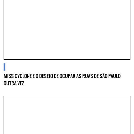
blogs
MISS CYCLONE E O DESEJO DE OCUPAR AS RUAS DE SÃO PAULO
OUTRA VEZ
Lorem ipsum dolor sit amet, consectetur adipisicing elit. Autem assumenda
labore quia nobis nihil tempora praesentium distinctio, id, quibusdam est.