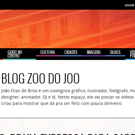
QUEM
GENTE NO
CULTURA
CIDADES
IMAGENS
BLOGS
VÍ
CENTRO
PO
BLOG ZOO DO JOO
João Elias de Brito é um zoologista gráfico, ilustrador, fotógrafo, 
designer, animador, DJ e VJ. Neste espaço, ele vai postar os vídeo
criou para mostrar que dá pra ser feliz com pouco dinheiro.