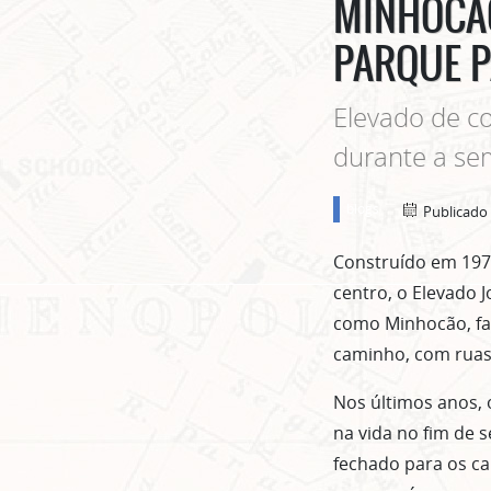
MINHOCÃO
PARQUE P
Elevado de c
durante a se
blogs
Publicado
Construído em 1970 
centro, o Elevado 
como Minhocão, fac
caminho, com ruas
Nos últimos anos, 
na vida no fim de 
fechado para os c