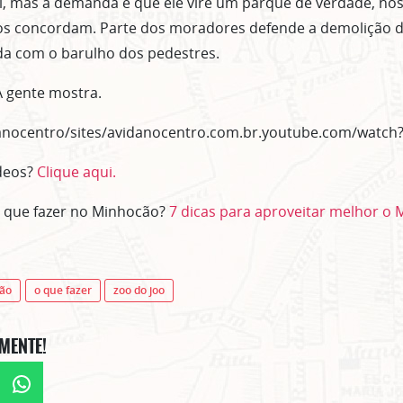
l, mas a demanda é que ele vire um parque de verdade, no
os concordam. Parte dos moradores defende a demolição d
a com o barulho dos pedestres.
A gente mostra.
anocentro/sites/avidanocentro.com.br.youtube.com/watch?
ASSINE GRATUITAMENTE NOSSA
NEWSLETTER!
ídeos?
Clique aqui.
Clique no botão abaixo para receber notícias sobre o centro de São Paulo no seu
o que fazer no Minhocão?
7 dicas para aproveitar melhor o
email.
CLIQUE AQUI
não mostrar mais esse 
ão
o que fazer
zoo do joo
MENTE!