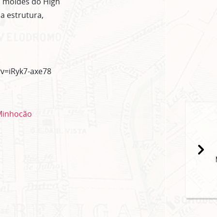
s moldes do High
a estrutura,
v=iRyk7-axe78
 Minhocão
popup