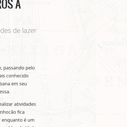
ROS A
des de lazer
de, passando pelo
mais conhecido
rbana em seu
essa.
alizar atividades
inhocão fica
or enquanto é um