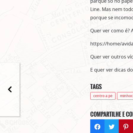
parque só no pape
Line. Mas nem tod
porque se incomod
Quer ver como é? 
https://home/avid
Quer ver outros v
E quer ver dicas d
TAGS
centro a pé
minhoc
COMPARTILHE E CO