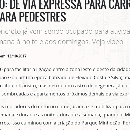
: DE VIA EXPRESSA PARA CAR
ARA PEDESTRES
oncreto já vem sendo ocupado para ativida
mana à noite e aos domingos. Veja vídeo
 em:
13/10/2017
para facilitar a ligação entre a zona leste e oeste da cida
João Goulart (na época batizado de Elevado Costa e Silva), 
ilitou o trânsito, mas deixou um rastro de degeneração u
 sombreadas e apartamentos próximos demais da via expr
os moradores do entorno começaram a se mobilizar para re
semana e durante as noites, durante a semana, quando o M
arros. Isso culminou com a criação do Parque Minhocão. P