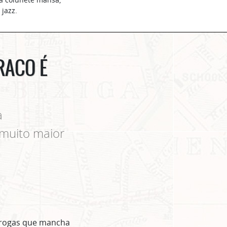
jazz.
RACO É
a
 muito maior
 drogas que mancha