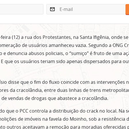
feira (12) a rua dos Protestantes, na Santa Ifigênia, onde s
lomeração de usuários amanheceu vazia. Segundo a ONG Cr
o e denuncia abusos policiais, o “sumiço” é fruto de uma a
a. E que os usuários teriam sido apenas dispersados para ou
sio disse que o fim do fluxo coincide com as intervenções n
res da cracolândia, entre duas linhas de trens metropolita
de vendas de drogas que abastece a cracolândia.
do que o PCC controla a distribuição do crack no local. Na 
ições de imóveis na favela do Moinho, sob a resistência 
o outros aceitavam a remoção para moradias oferecidas p