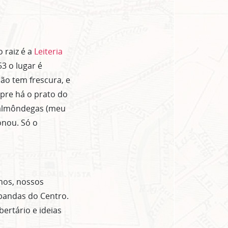
 raiz é a
Leiteria
3 o lugar é
ão tem frescura, e
pre há o prato do
e almôndegas (meu
onou. Só o
nos, nossos
andas do Centro.
ertário e ideias