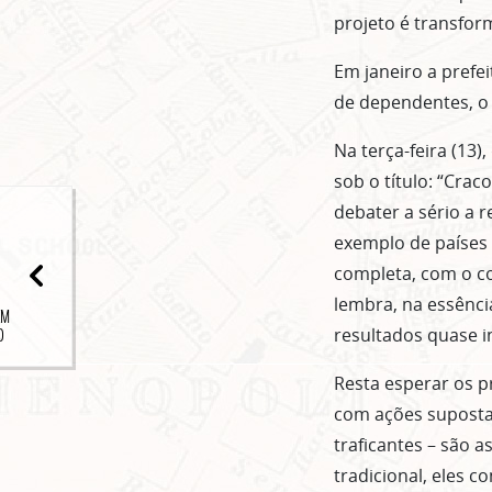
projeto é transfor
Em janeiro a prefe
de dependentes, o 
Na terça-feira (13)
sob o título: “Crac
debater a sério a r
exemplo de países
completa, com o c
lembra, na essênci
EM
resultados quase i
)
Resta esperar os 
com ações supostam
traficantes – são a
tradicional, eles 