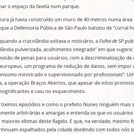
mar o espaço da favela num parque.
itura já havia construído um muro de 40 metros numa área
que a Defensoria Pública de São Paulo batizou de “curral 
ASSINE GRATUITAMENTE NOSSA
, quando a cracolândia voltava o noticiário, a
Folha de SP
publ
NEWSLETTER!
olândia pulverizada, acolhimento integrado” em que sugere: 
Clique no botão abaixo para receber notícias sobre o centro de São Paulo no seu
evisão de penas para usuários, com a descriminalização de d
email.
 europeus, um programa de redução de danos, sem impor a
CLIQUE AQUI
não mostrar mais esse 
onsumo ministrado e supervisionado por profissionais”. U
a, a operação Braços Abertos, que apesar de início promiss
nsignificantes e caiu no esquecimento.
próximos episódios e como o prefeito Nunes ninguém mais 
ente arbitrárias e amargas e entenda-se que os usuários 
s maiores vítimas deste flagelo. E que, na verdade, mesmo f
continuam espalhados pela cidade dividindo com todos nós s