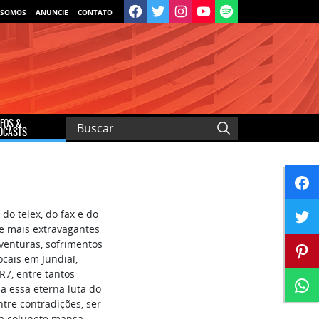
 SOMOS
ANUNCIE
CONTATO
DEOS &
DCASTS
do telex, do fax e do
e mais extravagantes
aventuras, sofrimentos
cais em Jundiaí,
 R7, entre tantos
 a essa eterna luta do
tre contradições, ser
ma colunete mansa,