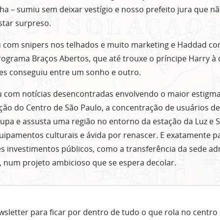
ha – sumiu sem deixar vestígio e nosso prefeito jura que n
star surpreso.
u com snipers nos telhados e muito marketing e Haddad c
grama Braços Abertos, que até trouxe o príncipe Harry à 
nes conseguiu entre um sonho e outro.
com notícias desencontradas envolvendo o maior estigma
ação do Centro de São Paulo, a concentração de usuários d
upa e assusta uma região no entorno da estação da Luz e Sa
uipamentos culturais e ávida por renascer. E exatamente p
 investimentos públicos, como a transferência da sede adm
 num projeto ambicioso que se espera decolar.
sletter para ficar por dentro de tudo o que rola no centro