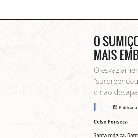
O SUMIÇO
MAIS EM
O esvaziamen
“surpreendeu
e não desapa
blogs
Publicado
Celso Fonseca
Santa mágica, Bat