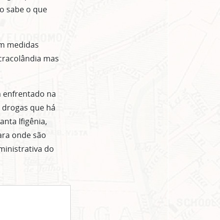
ão sabe o que
om medidas
cracolândia mas
 enfrentado na
e drogas que há
nta Ifigênia,
ara onde são
inistrativa do