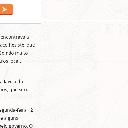
e encontrava a
aco Resiste, que
ção não muito
tros locais
a favela do
nos, que seria
segunda-feira 12
de alguns
elo governo. O